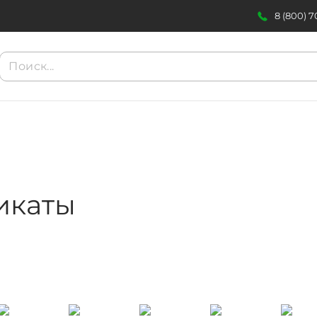
8 (800) 
икаты