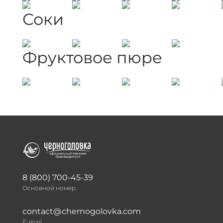
Соки
Фруктовое пюре
8 (800) 700-45-39
Основной номер
contact@chernogolovka.com
E-mail